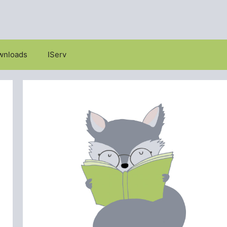
wnloads
IServ